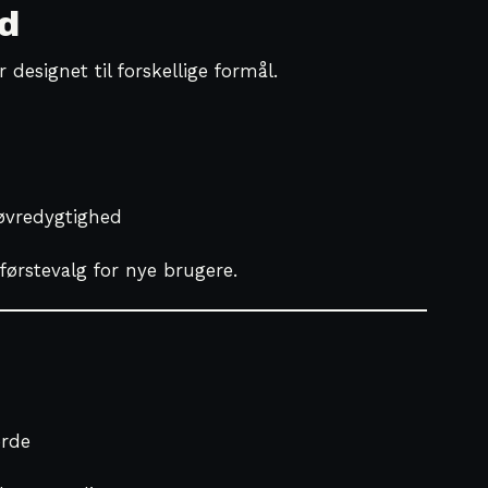
d
 designet til forskellige formål.
øvredygtighed
førstevalg for nye brugere.
orde