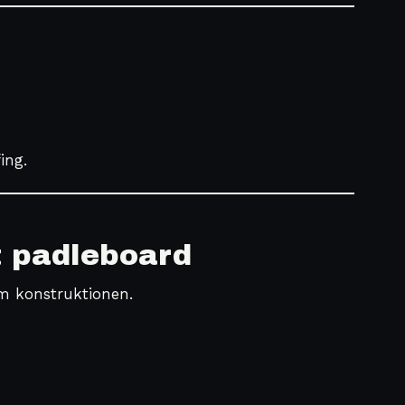
ing.
t padleboard
om konstruktionen.