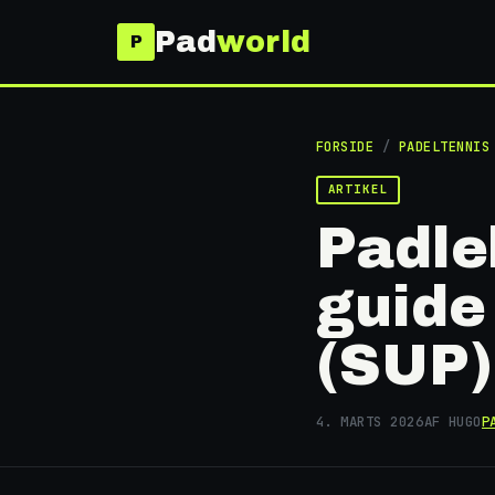
Pad
world
FORSIDE
/
PADELTENNIS
ARTIKEL
Padle
guide
(SUP)
4. MARTS 2026
AF HUGO
P