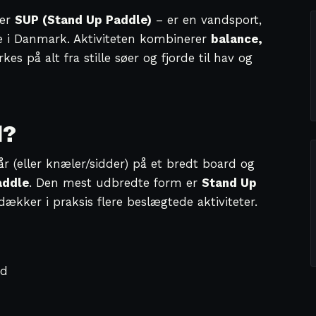
ler
SUP (Stand Up Paddle)
– er en vandsport,
se i Danmark. Aktiviteten kombinerer
balance,
es på alt fra stille søer og fjorde til hav og
d?
r (eller knæler/sidder) på et bredt board og
addle
. Den mest udbredte form er
Stand Up
ækker i praksis flere beslægtede aktiviteter.
nd