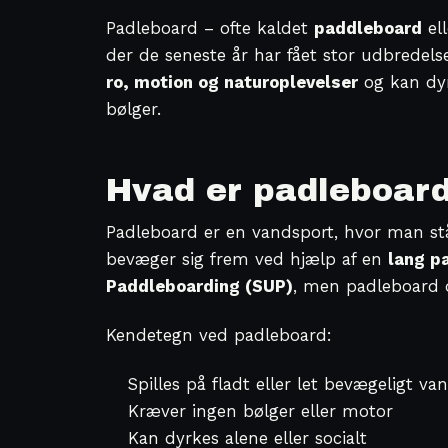
Padleboard – ofte kaldet
paddleboard
el
der de seneste år har fået stor udbredel
ro, motion og naturoplevelser
og kan dyrk
bølger.
Hvad er padleboar
Padleboard er en vandsport, hvor man stå
bevæger sig frem ved hjælp af en
lang p
Paddleboarding (SUP)
, men padleboard d
Kendetegn ved padleboard:
Spilles på fladt eller let bevægeligt va
Kræver ingen bølger eller motor
Kan dyrkes alene eller socialt