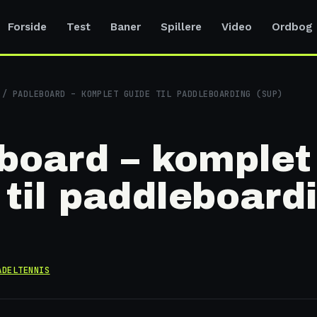
Forside
Test
Baner
Spillere
Video
Ordbog
/ PADLEBOARD – KOMPLET GUIDE TIL PADDLEBOARDING (SUP)
board – komplet
 til paddleboard
ADELTENNIS