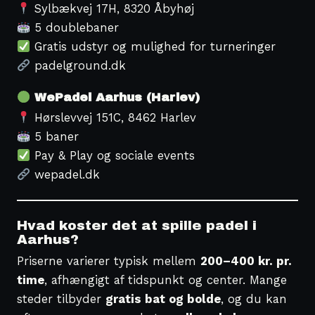
Sylbækvej 17H, 8320 Åbyhøj
5 doublebaner
Gratis udstyr og mulighed for turneringer
padelground.dk
WePadel Aarhus (Harlev)
Hørslevvej 151C, 8462 Harlev
5 baner
Pay & Play og sociale events
wepadel.dk
Hvad koster det at spille padel i
Aarhus?
Priserne varierer typisk mellem
200–400 kr. pr.
time
, afhængigt af tidspunkt og center. Mange
steder tilbyder
gratis bat og bolde
, og du kan