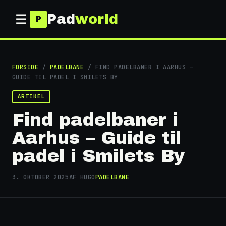
Pad
world
☰
FORSIDE
/
PADELBANE
/ FIND PADELBANER I AARHUS –
GUIDE TIL PADEL I SMILETS BY
ARTIKEL
Find padelbaner i
Aarhus – Guide til
padel i Smilets By
3. OKTOBER 2025
AF HUGO
PADELBANE