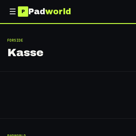
Pad
world
☰
FORSIDE
Kasse
PADWORLD